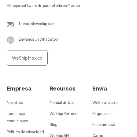
El mejor software de paquetería en Mexico.
friends@weship.com
Envíanos un WhatsApp
WeShip Mexico
Empresa
Recursos
Envía
Nosotros
Manual de Uso
WeShip Labels
Términos y
WeShip Partners
Paqueteria
condiciones
Blog
E-commerce
Política de privacidad
WeShip API
Cargo