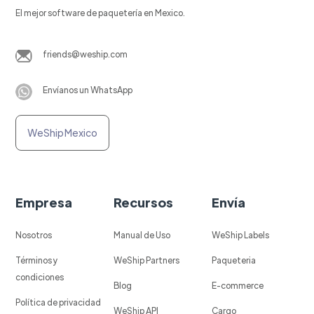
El mejor software de paquetería en Mexico.
friends@weship.com
Envíanos un WhatsApp
WeShip Mexico
Empresa
Recursos
Envía
Nosotros
Manual de Uso
WeShip Labels
Términos y
WeShip Partners
Paqueteria
condiciones
Blog
E-commerce
Política de privacidad
WeShip API
Cargo