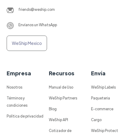
friends@weship.com
Envíanos un WhatsApp
WeShip Mexico
Empresa
Recursos
Envía
Nosotros
Manual de Uso
WeShip Labels
Términos y
WeShip Partners
Paqueteria
condiciones
Blog
E-commerce
Política de privacidad
WeShip API
Cargo
Cotizador de
WeShip Protect