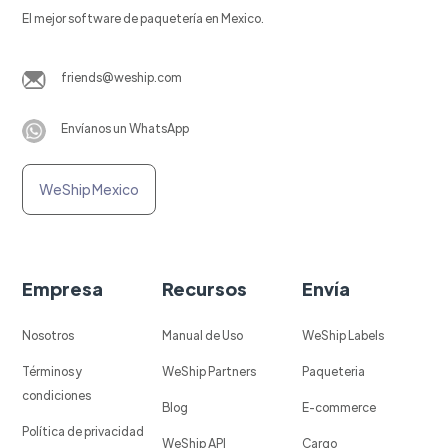
El mejor software de paquetería en Mexico.
friends@weship.com
Envíanos un WhatsApp
WeShip Mexico
Empresa
Recursos
Envía
Nosotros
Manual de Uso
WeShip Labels
Términos y
WeShip Partners
Paqueteria
condiciones
Blog
E-commerce
Política de privacidad
WeShip API
Cargo