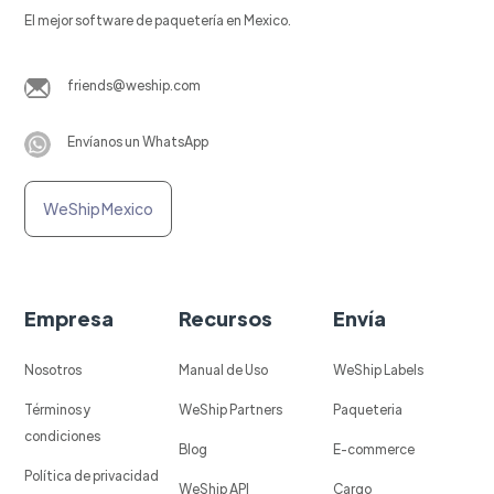
El mejor software de paquetería en Mexico.
friends@weship.com
Envíanos un WhatsApp
WeShip Mexico
Empresa
Recursos
Envía
Nosotros
Manual de Uso
WeShip Labels
Términos y
WeShip Partners
Paqueteria
condiciones
Blog
E-commerce
Política de privacidad
WeShip API
Cargo