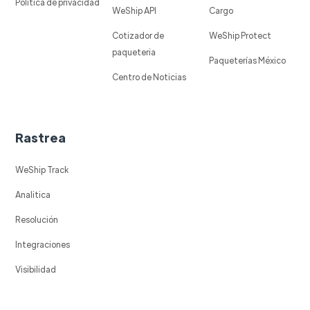
Política de privacidad
WeShip API
Cargo
Cotizador de
WeShip Protect
paqueteria
Paqueterías México
Centro de Noticias
Rastrea
WeShip Track
Analitica
Resolución
Integraciones
Visibilidad