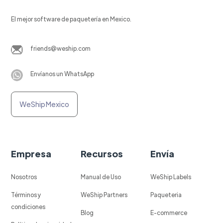
El mejor software de paquetería en Mexico.
friends@weship.com
Envíanos un WhatsApp
WeShip Mexico
Empresa
Recursos
Envía
Nosotros
Manual de Uso
WeShip Labels
Términos y
WeShip Partners
Paqueteria
condiciones
Blog
E-commerce