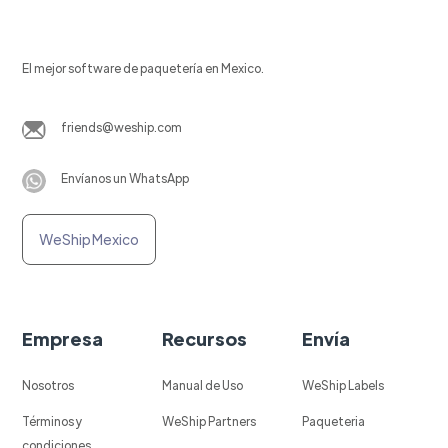
El mejor software de paquetería en Mexico.
friends@weship.com
Envíanos un WhatsApp
WeShip Mexico
Empresa
Recursos
Envía
Nosotros
Manual de Uso
WeShip Labels
Términos y
WeShip Partners
Paqueteria
condiciones