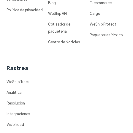
Blog
E-commerce
Política de privacidad
WeShip API
Cargo
Cotizador de
WeShip Protect
paqueteria
Paqueterías México
Centro de Noticias
Rastrea
WeShip Track
Analitica
Resolución
Integraciones
Visibilidad