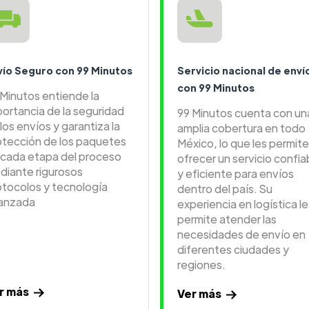
vío Seguro con 99 Minutos
Servicio nacional de enví
con 99 Minutos
 Minutos entiende la
portancia de la seguridad
99 Minutos cuenta con un
los envíos y garantiza la
amplia cobertura en todo
otección de los paquetes
México, lo que les permite
 cada etapa del proceso
ofrecer un servicio confia
diante rigurosos
y eficiente para envíos
otocolos y tecnología
dentro del país. Su
anzada
experiencia en logística le
permite atender las
necesidades de envío en
diferentes ciudades y
regiones.
r más
Ver más