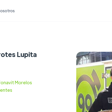
osotros
rotes Lupita
fonavit Morelos
ientes