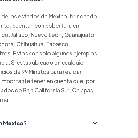
a de los estados de México, brindando
mente, cuentan con cobertura en
o, Jalisco, Nuevo León, Guanajuato,
Sonora, Chihuahua, Tabasco,
ros. Estos son solo algunos ejemplos
cia. Si estás ubicado en cualquier
cios de 99 Minutos para realizar
s importante tener en cuenta que, por
dos de Baja California Sur, Chiapas,
ima
n México?