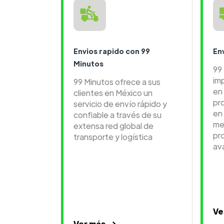
Envios rapido con 99
En
Minutos
99
im
99 Minutos ofrece a sus
en 
clientes en México un
pr
servicio de envío rápido y
en
confiable a través de su
me
extensa red global de
pr
transporte y logística
av
Ve
Ver más