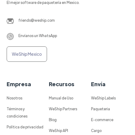
El mejor software de paquetería en Mexico.
friends@weship.com
Envíanos un WhatsApp
WeShip Mexico
Empresa
Recursos
Envía
Nosotros
Manual de Uso
WeShip Labels
Términos y
WeShip Partners
Paqueteria
condiciones
Blog
E-commerce
Política de privacidad
WeShip API
Cargo