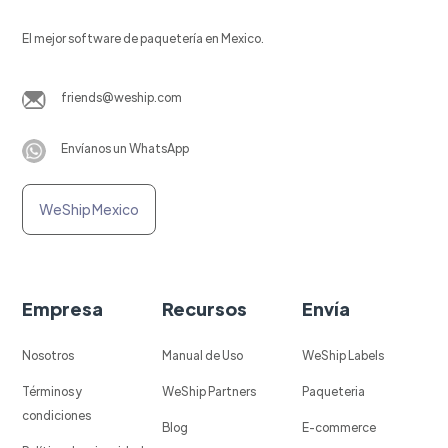
El mejor software de paquetería en Mexico.
friends@weship.com
Envíanos un WhatsApp
WeShip Mexico
Empresa
Recursos
Envía
Nosotros
Manual de Uso
WeShip Labels
Términos y
WeShip Partners
Paqueteria
condiciones
Blog
E-commerce