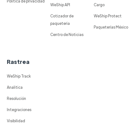
Política de privacidad
WeShip API
Cargo
Cotizador de
WeShip Protect
paqueteria
Paqueterías México
Centro de Noticias
Rastrea
WeShip Track
Analitica
Resolución
Integraciones
Visibilidad