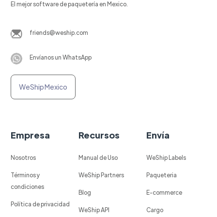
El mejor software de paquetería en Mexico.
friends@weship.com
Envíanos un WhatsApp
WeShip Mexico
Empresa
Recursos
Envía
Nosotros
Manual de Uso
WeShip Labels
Términos y
WeShip Partners
Paqueteria
condiciones
Blog
E-commerce
Política de privacidad
WeShip API
Cargo