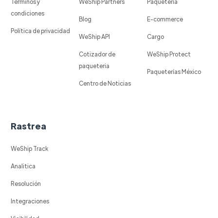
Términos y
WeShip Partners
Paqueteria
condiciones
Blog
E-commerce
Política de privacidad
WeShip API
Cargo
Cotizador de
WeShip Protect
paqueteria
Paqueterías México
Centro de Noticias
Rastrea
WeShip Track
Analitica
Resolución
Integraciones