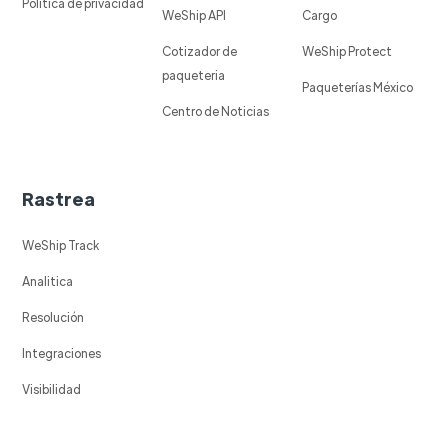
Política de privacidad
WeShip API
Cargo
Cotizador de
WeShip Protect
paqueteria
Paqueterías México
Centro de Noticias
Rastrea
WeShip Track
Analitica
Resolución
Integraciones
Visibilidad