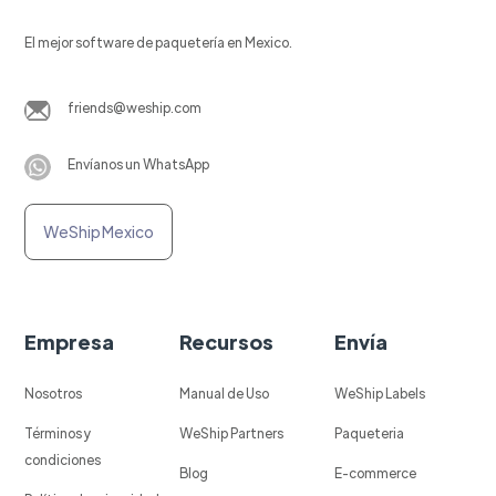
El mejor software de paquetería en Mexico.
friends@weship.com
Envíanos un WhatsApp
WeShip Mexico
Empresa
Recursos
Envía
Nosotros
Manual de Uso
WeShip Labels
Términos y
WeShip Partners
Paqueteria
condiciones
Blog
E-commerce