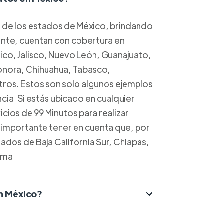
a de los estados de México, brindando
mente, cuentan con cobertura en
o, Jalisco, Nuevo León, Guanajuato,
Sonora, Chihuahua, Tabasco,
ros. Estos son solo algunos ejemplos
cia. Si estás ubicado en cualquier
cios de 99 Minutos para realizar
s importante tener en cuenta que, por
dos de Baja California Sur, Chiapas,
ima
n México?