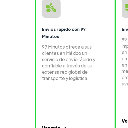
Envios rapido con 99
En
Minutos
99
im
99 Minutos ofrece a sus
en 
clientes en México un
pr
servicio de envío rápido y
en
confiable a través de su
me
extensa red global de
pr
transporte y logística
av
Ve
Ver más