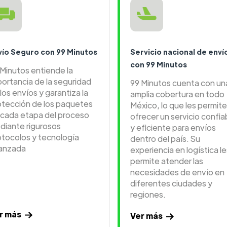
vío Seguro con 99 Minutos
Servicio nacional de enví
con 99 Minutos
 Minutos entiende la
portancia de la seguridad
99 Minutos cuenta con un
los envíos y garantiza la
amplia cobertura en todo
otección de los paquetes
México, lo que les permite
 cada etapa del proceso
ofrecer un servicio confia
diante rigurosos
y eficiente para envíos
otocolos y tecnología
dentro del país. Su
anzada
experiencia en logística le
permite atender las
necesidades de envío en
diferentes ciudades y
regiones.
r más
Ver más