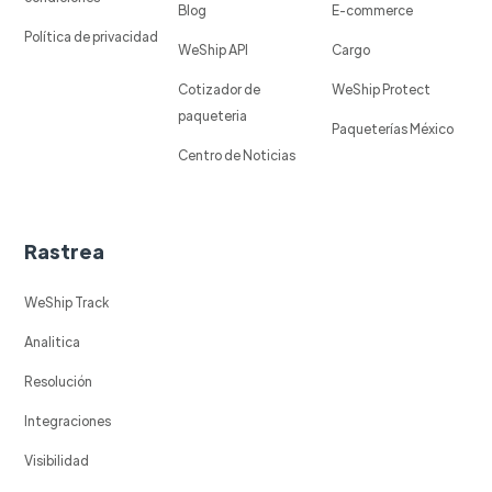
Blog
E-commerce
Política de privacidad
WeShip API
Cargo
Cotizador de
WeShip Protect
paqueteria
Paqueterías México
Centro de Noticias
Rastrea
WeShip Track
Analitica
Resolución
Integraciones
Visibilidad