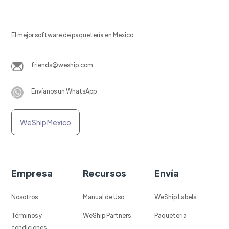
El mejor software de paquetería en Mexico.
friends@weship.com
Envíanos un WhatsApp
WeShip Mexico
Empresa
Recursos
Envía
Nosotros
Manual de Uso
WeShip Labels
Términos y
WeShip Partners
Paqueteria
condiciones