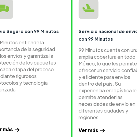
vío Seguro con 99 Minutos
Servicio nacional de enví
con 99 Minutos
 Minutos entiende la
portancia de la seguridad
99 Minutos cuenta con un
los envíos y garantiza la
amplia cobertura en todo
otección de los paquetes
México, lo que les permite
 cada etapa del proceso
ofrecer un servicio confia
diante rigurosos
y eficiente para envíos
otocolos y tecnología
dentro del país. Su
anzada
experiencia en logística le
permite atender las
necesidades de envío en
diferentes ciudades y
regiones.
r más
Ver más