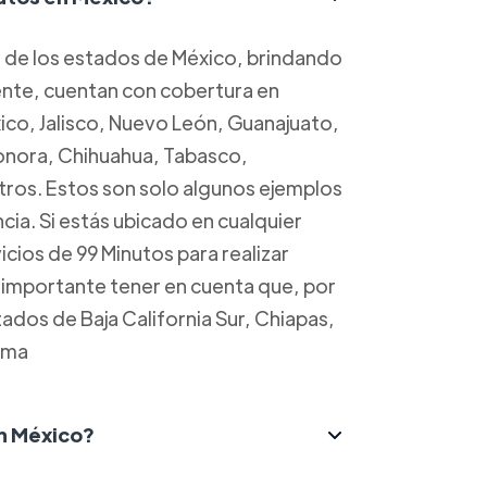
a de los estados de México, brindando
mente, cuentan con cobertura en
o, Jalisco, Nuevo León, Guanajuato,
Sonora, Chihuahua, Tabasco,
ros. Estos son solo algunos ejemplos
cia. Si estás ubicado en cualquier
cios de 99 Minutos para realizar
s importante tener en cuenta que, por
dos de Baja California Sur, Chiapas,
ima
n México?