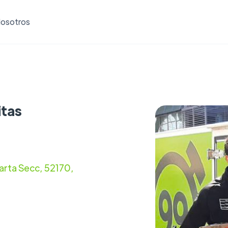
osotros
itas
arta Secc, 52170,