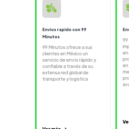
Envios rapido con 99
En
Minutos
99
im
99 Minutos ofrece a sus
en 
clientes en México un
pr
servicio de envío rápido y
en
confiable a través de su
me
extensa red global de
pr
transporte y logística
av
Ve
Ver más