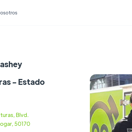
osotros
mashey
ras - Estado
uras, Blvd.
 Hogar, 50170