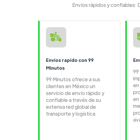
Envíos rápidos y confiables: 
Envios rapido con 99
En
Minutos
99
im
99 Minutos ofrece a sus
en 
clientes en México un
pr
servicio de envío rápido y
en
confiable a través de su
me
extensa red global de
pr
transporte y logística
av