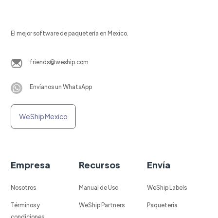
El mejor software de paquetería en Mexico.
friends@weship.com
Envíanos un WhatsApp
WeShip Mexico
Empresa
Recursos
Envía
Nosotros
Manual de Uso
WeShip Labels
Términos y
WeShip Partners
Paqueteria
condiciones