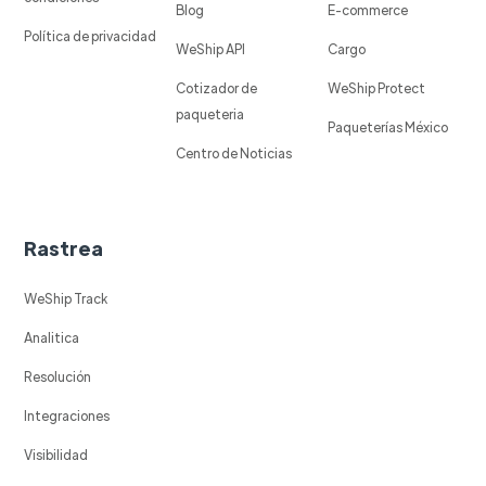
Blog
E-commerce
Política de privacidad
WeShip API
Cargo
Cotizador de
WeShip Protect
paqueteria
Paqueterías México
Centro de Noticias
Rastrea
WeShip Track
Analitica
Resolución
Integraciones
Visibilidad