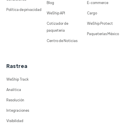
Blog
E-commerce
Política de privacidad
WeShip API
Cargo
Cotizador de
WeShip Protect
paqueteria
Paqueterías México
Centro de Noticias
Rastrea
WeShip Track
Analitica
Resolución
Integraciones
Visibilidad