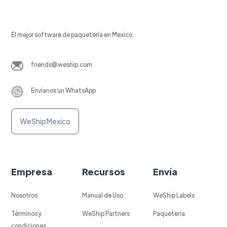
El mejor software de paquetería en Mexico.
friends@weship.com
Envíanos un WhatsApp
WeShip Mexico
Empresa
Recursos
Envía
Nosotros
Manual de Uso
WeShip Labels
Términos y
WeShip Partners
Paqueteria
condiciones