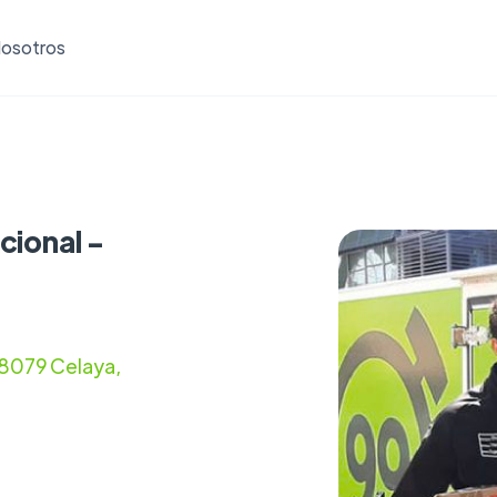
osotros
cional -
38079 Celaya,