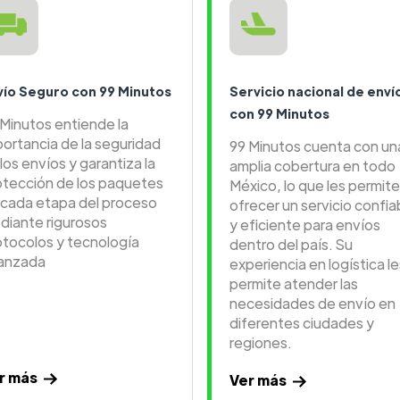
vío Seguro con 99 Minutos
Servicio nacional de enví
con 99 Minutos
 Minutos entiende la
portancia de la seguridad
99 Minutos cuenta con un
los envíos y garantiza la
amplia cobertura en todo
otección de los paquetes
México, lo que les permite
 cada etapa del proceso
ofrecer un servicio confia
diante rigurosos
y eficiente para envíos
otocolos y tecnología
dentro del país. Su
anzada
experiencia en logística le
permite atender las
necesidades de envío en
diferentes ciudades y
regiones.
r más
Ver más