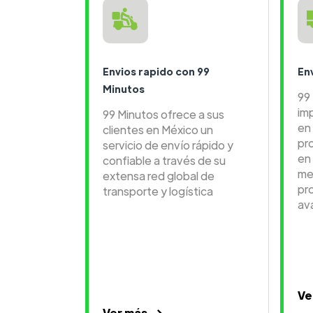
Envios rapido con 99
En
Minutos
99
im
99 Minutos ofrece a sus
en 
clientes en México un
pr
servicio de envío rápido y
en
confiable a través de su
me
extensa red global de
pr
transporte y logística
av
Ve
Ver más