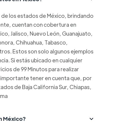
a de los estados de México, brindando
mente, cuentan con cobertura en
o, Jalisco, Nuevo León, Guanajuato,
Sonora, Chihuahua, Tabasco,
ros. Estos son solo algunos ejemplos
cia. Si estás ubicado en cualquier
cios de 99 Minutos para realizar
s importante tener en cuenta que, por
dos de Baja California Sur, Chiapas,
ima
n México?