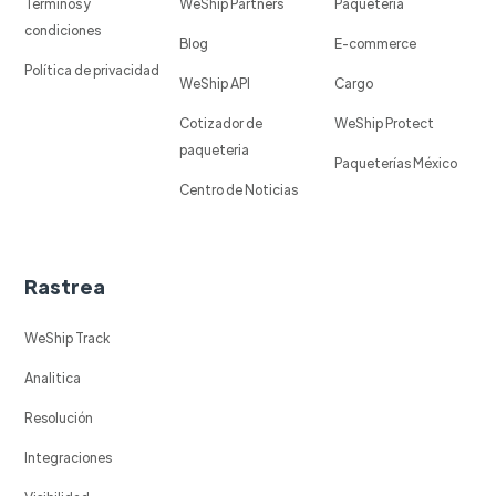
Términos y
WeShip Partners
Paqueteria
condiciones
Blog
E-commerce
Política de privacidad
WeShip API
Cargo
Cotizador de
WeShip Protect
paqueteria
Paqueterías México
Centro de Noticias
Rastrea
WeShip Track
Analitica
Resolución
Integraciones