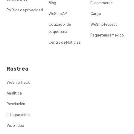
Blog
E-commerce
Política de privacidad
WeShip API
Cargo
Cotizador de
WeShip Protect
paqueteria
Paqueterías México
Centro de Noticias
Rastrea
WeShip Track
Analitica
Resolución
Integraciones
Visibilidad