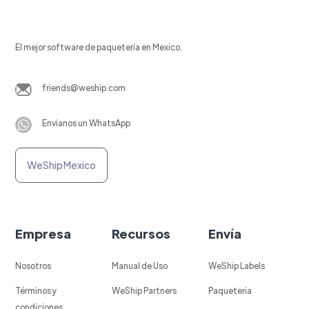
El mejor software de paquetería en Mexico.
friends@weship.com
Envíanos un WhatsApp
WeShip Mexico
Empresa
Recursos
Envía
Nosotros
Manual de Uso
WeShip Labels
Términos y
WeShip Partners
Paqueteria
condiciones