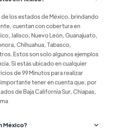
a de los estados de México, brindando
mente, cuentan con cobertura en
o, Jalisco, Nuevo León, Guanajuato,
Sonora, Chihuahua, Tabasco,
ros. Estos son solo algunos ejemplos
cia. Si estás ubicado en cualquier
cios de 99 Minutos para realizar
s importante tener en cuenta que, por
dos de Baja California Sur, Chiapas,
ima
n México?