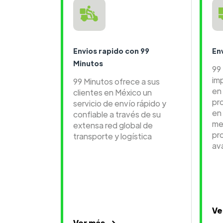
Envios rapido con 99
En
Minutos
99
im
99 Minutos ofrece a sus
en 
clientes en México un
pr
servicio de envío rápido y
en
confiable a través de su
me
extensa red global de
pr
transporte y logística
av
Ve
Ver más