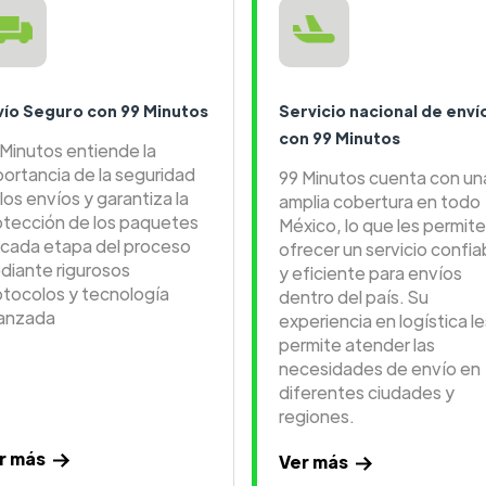
vío Seguro con 99 Minutos
Servicio nacional de enví
con 99 Minutos
 Minutos entiende la
portancia de la seguridad
99 Minutos cuenta con un
los envíos y garantiza la
amplia cobertura en todo
otección de los paquetes
México, lo que les permite
 cada etapa del proceso
ofrecer un servicio confia
diante rigurosos
y eficiente para envíos
otocolos y tecnología
dentro del país. Su
anzada
experiencia en logística le
permite atender las
necesidades de envío en
diferentes ciudades y
regiones.
r más
Ver más