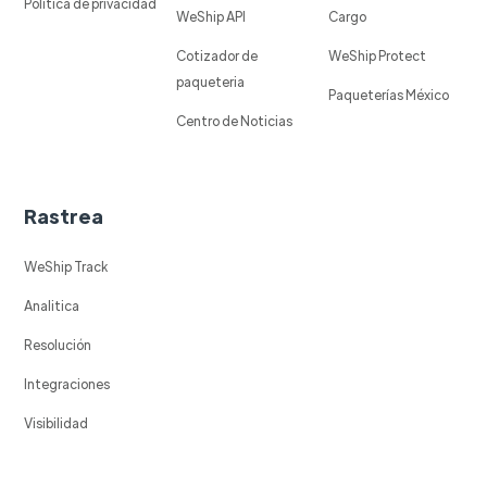
Política de privacidad
WeShip API
Cargo
Cotizador de
WeShip Protect
paqueteria
Paqueterías México
Centro de Noticias
Rastrea
WeShip Track
Analitica
Resolución
Integraciones
Visibilidad