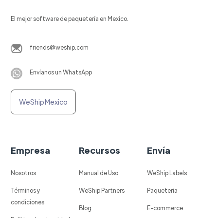
El mejor software de paquetería en Mexico.
friends@weship.com
Envíanos un WhatsApp
WeShip Mexico
Empresa
Recursos
Envía
Nosotros
Manual de Uso
WeShip Labels
Términos y
WeShip Partners
Paqueteria
condiciones
Blog
E-commerce