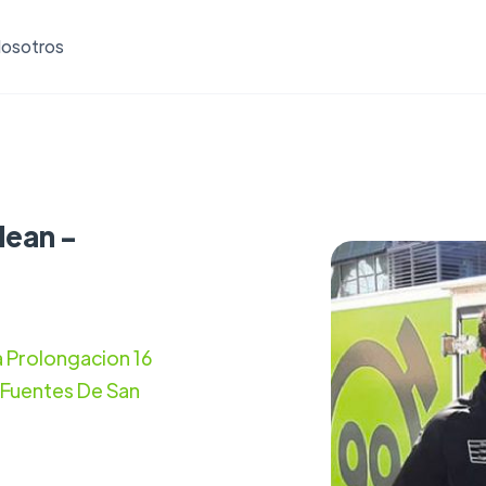
osotros
lean -
a Prolongacion 16
 Fuentes De San