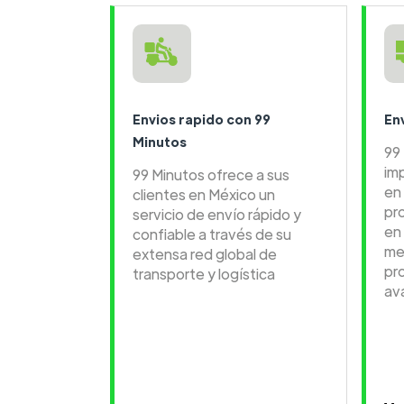
Envios rapido con 99
En
Minutos
99
im
99 Minutos ofrece a sus
en 
clientes en México un
pr
servicio de envío rápido y
en
confiable a través de su
me
extensa red global de
pr
transporte y logística
av