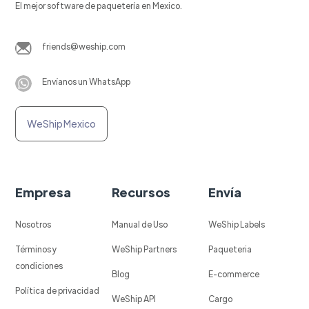
El mejor software de paquetería en Mexico.
friends@weship.com
Envíanos un WhatsApp
WeShip Mexico
Empresa
Recursos
Envía
Nosotros
Manual de Uso
WeShip Labels
Términos y
WeShip Partners
Paqueteria
condiciones
Blog
E-commerce
Política de privacidad
WeShip API
Cargo