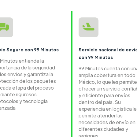
vío Seguro con 99 Minutos
Servicio nacional de enví
con 99 Minutos
 Minutos entiende la
portancia de la seguridad
99 Minutos cuenta con un
los envíos y garantiza la
amplia cobertura en todo
otección de los paquetes
México, lo que les permite
 cada etapa del proceso
ofrecer un servicio confia
diante rigurosos
y eficiente para envíos
otocolos y tecnología
dentro del país. Su
anzada
experiencia en logística le
permite atender las
necesidades de envío en
diferentes ciudades y
regiones.