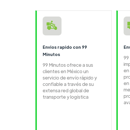
Envios rapido con 99
En
Minutos
99
im
99 Minutos ofrece a sus
en 
clientes en México un
pr
servicio de envío rápido y
en
confiable a través de su
me
extensa red global de
pr
transporte y logística
av