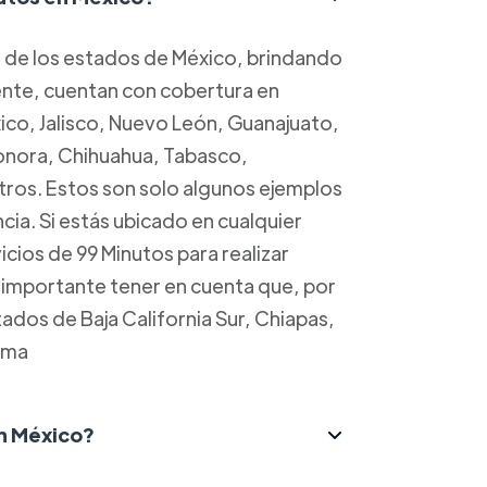
a de los estados de México, brindando
mente, cuentan con cobertura en
o, Jalisco, Nuevo León, Guanajuato,
Sonora, Chihuahua, Tabasco,
ros. Estos son solo algunos ejemplos
cia. Si estás ubicado en cualquier
cios de 99 Minutos para realizar
s importante tener en cuenta que, por
dos de Baja California Sur, Chiapas,
ima
n México?