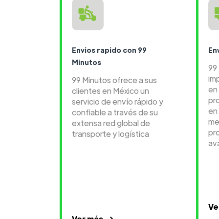
Envios rapido con 99
En
Minutos
99
im
99 Minutos ofrece a sus
en 
clientes en México un
pr
servicio de envío rápido y
en
confiable a través de su
me
extensa red global de
pr
transporte y logística
av
Ve
Ver más