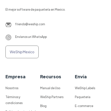
El mejor software de paquetería en Mexico.
friends@weship.com
Envíanos un WhatsApp
WeShip Mexico
Empresa
Recursos
Envía
Nosotros
Manual de Uso
WeShip Labels
Términos y
WeShip Partners
Paqueteria
condiciones
Blog
E-commerce