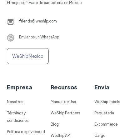
El mejor software de paquetería en Mexico.
friends@weship.com
Envíanos un WhatsApp
WeShip Mexico
Empresa
Recursos
Envía
Nosotros
Manual de Uso
WeShip Labels
Términos y
WeShip Partners
Paqueteria
condiciones
Blog
E-commerce
Política de privacidad
WeShip API
Cargo