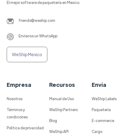
El mejor software de paquetería en Mexico.
friends@weship.com
Envíanos un WhatsApp
WeShip Mexico
Empresa
Recursos
Envía
Nosotros
Manual de Uso
WeShip Labels
Términos y
WeShip Partners
Paqueteria
condiciones
Blog
E-commerce
Política de privacidad
WeShip API
Cargo