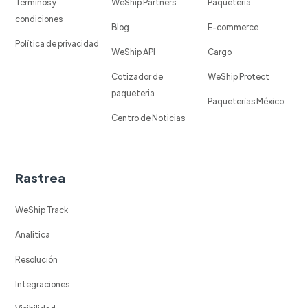
Términos y
WeShip Partners
Paqueteria
condiciones
Blog
E-commerce
Política de privacidad
WeShip API
Cargo
Cotizador de
WeShip Protect
paqueteria
Paqueterías México
Centro de Noticias
Rastrea
WeShip Track
Analitica
Resolución
Integraciones