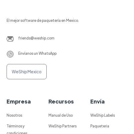
El mejor software de paquetería en Mexico.
friends@weship.com
Envíanos un WhatsApp
WeShip Mexico
Empresa
Recursos
Envía
Nosotros
Manual de Uso
WeShip Labels
Términos y
WeShip Partners
Paqueteria
condiciones