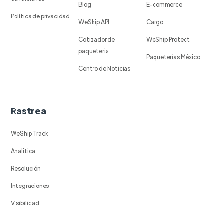
Blog
E-commerce
Política de privacidad
WeShip API
Cargo
Cotizador de
WeShip Protect
paqueteria
Paqueterías México
Centro de Noticias
Rastrea
WeShip Track
Analitica
Resolución
Integraciones
Visibilidad