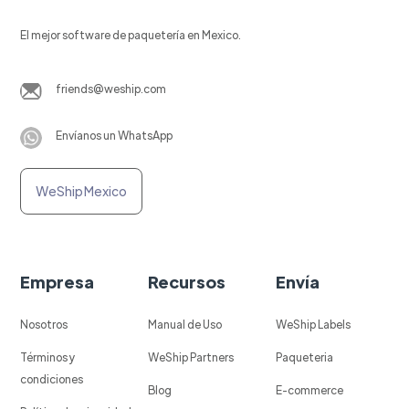
El mejor software de paquetería en Mexico.
friends@weship.com
Envíanos un WhatsApp
WeShip Mexico
Empresa
Recursos
Envía
Nosotros
Manual de Uso
WeShip Labels
Términos y
WeShip Partners
Paqueteria
condiciones
Blog
E-commerce