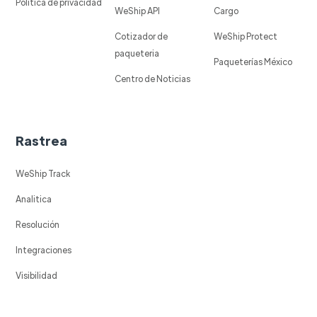
Política de privacidad
WeShip API
Cargo
Cotizador de
WeShip Protect
paqueteria
Paqueterías México
Centro de Noticias
Rastrea
WeShip Track
Analitica
Resolución
Integraciones
Visibilidad