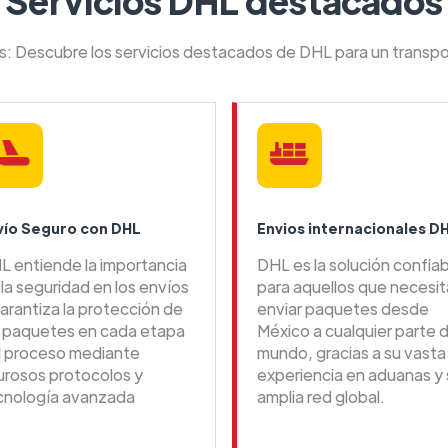
Servicios DHL destacados
es: Descubre los servicios destacados de DHL para un transpo
vío Seguro con DHL
Envios internacionales D
L entiende la importancia
DHL es la solución confia
la seguridad en los envíos
para aquellos que necesi
arantiza la protección de
enviar paquetes desde
s paquetes en cada etapa
México a cualquier parte d
l proceso mediante
mundo, gracias a su vasta
gurosos protocolos y
experiencia en aduanas y 
cnología avanzada
amplia red global.