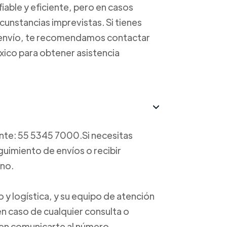
able y eficiente, pero en casos
unstancias imprevistas. Si tienes
u envío, te recomendamos contactar
éxico para obtener asistencia
ente: 55 5345 7000.Si necesitas
guimiento de envíos o recibir
ono.
 y logística, y su equipo de atención
 en caso de cualquier consulta o
 en comunicarte al número