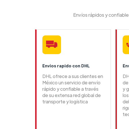
Envíos rápidos y confiabl
Envios rapido con DHL
En
DHL ofrece a sus clientes en
DH
México un servicio de envío
de 
rápido y confiable a través
y g
de su extensa red global de
lo
transporte y logística
de
ri
te