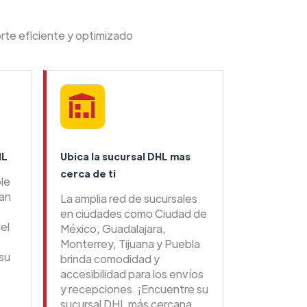
rte eficiente y optimizado
HL
Ubica la sucursal DHL mas
cerca de ti
ble
tan
La amplia red de sucursales
en ciudades como Ciudad de
el
México, Guadalajara,
Monterrey, Tijuana y Puebla
su
brinda comodidad y
accesibilidad para los envíos
y recepciones. ¡Encuentre su
sucursal DHL más cercana