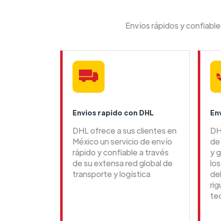
Envíos rápidos y confiabl
Envios rapido con DHL
En
DHL ofrece a sus clientes en
DH
México un servicio de envío
de 
rápido y confiable a través
y g
de su extensa red global de
lo
transporte y logística
de
ri
te