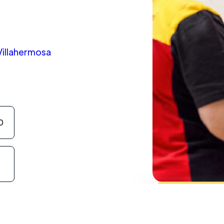
Villahermosa
0