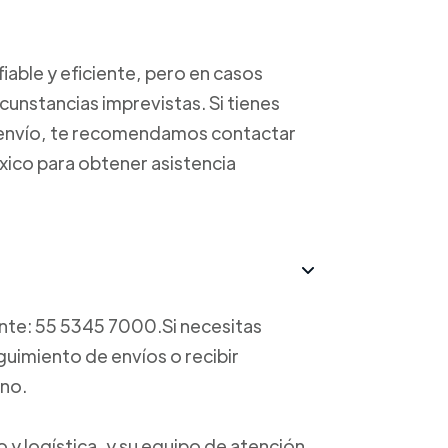
able y eficiente, pero en casos
unstancias imprevistas. Si tienes
u envío, te recomendamos contactar
éxico para obtener asistencia
ente: 55 5345 7000.Si necesitas
guimiento de envíos o recibir
ono.
 y logística, y su equipo de atención