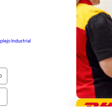
lejo Industrial
o
0