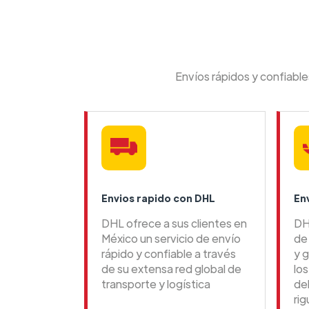
Envíos rápidos y confiabl
Envios rapido con DHL
En
DHL ofrece a sus clientes en
DH
México un servicio de envío
de 
rápido y confiable a través
y g
de su extensa red global de
lo
transporte y logística
de
ri