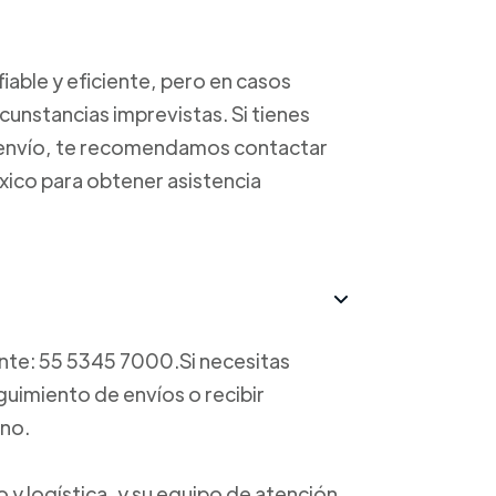
able y eficiente, pero en casos
unstancias imprevistas. Si tienes
u envío, te recomendamos contactar
éxico para obtener asistencia
ente: 55 5345 7000.Si necesitas
guimiento de envíos o recibir
ono.
 y logística, y su equipo de atención