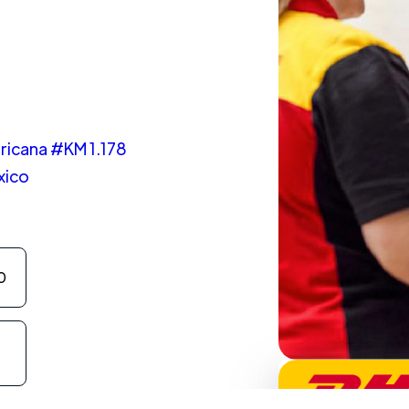
ricana #KM 1.178
xico
0