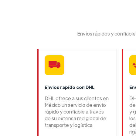
Envíos rápidos y confiabl
Envios rapido con DHL
En
DHL ofrece a sus clientes en
DH
México un servicio de envío
de 
rápido y confiable a través
y g
de su extensa red global de
lo
transporte y logística
de
ri