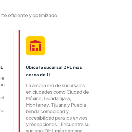
rte eficiente y optimizado
HL
Ubica la sucursal DHL mas
cerca de ti
ble
tan
La amplia red de sucursales
en ciudades como Ciudad de
el
México, Guadalajara,
Monterrey, Tijuana y Puebla
su
brinda comodidad y
accesibilidad para los envíos
y recepciones. ¡Encuentre su
sucursal DHL más cercana