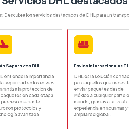
Servicios DHL destacados
es: Descubre los servicios destacados de DHL para un transpo
vío Seguro con DHL
Envios internacionales D
L entiende la importancia
DHL es la solución confia
la seguridad en los envíos
para aquellos que necesi
arantiza la protección de
enviar paquetes desde
s paquetes en cada etapa
México a cualquier parte d
l proceso mediante
mundo, gracias a su vasta
gurosos protocolos y
experiencia en aduanas y 
cnología avanzada
amplia red global.