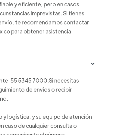
able y eficiente, pero en casos
unstancias imprevistas. Si tienes
u envío, te recomendamos contactar
éxico para obtener asistencia
ente: 55 5345 7000.Si necesitas
guimiento de envíos o recibir
ono.
 y logística, y su equipo de atención
 en caso de cualquier consulta o
 en comunicarte al número