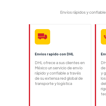
Envíos rápidos y confiabl
Envios rapido con DHL
En
DHL ofrece a sus clientes en
DH
México un servicio de envío
de 
rápido y confiable a través
y g
de su extensa red global de
lo
transporte y logística
de
ri
te