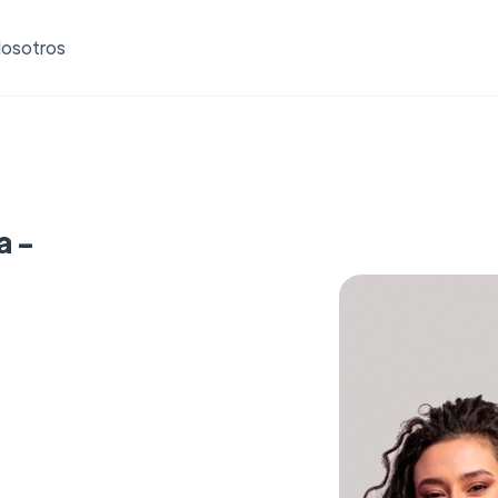
osotros
a -