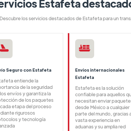
ervicios Estafeta destacad
 Descubre los servicios destacados de Estafeta para un tran
vío Seguro con Estafeta
Envios internacionales
Estafeta
tafeta entiende la
portancia de la seguridad
Estafeta es la solución
los envíos y garantiza la
confiable para aquellos q
otección de los paquetes
necesitan enviar paquete
 cada etapa del proceso
desde México a cualquier
diante rigurosos
parte del mundo, gracias 
otocolos y tecnología
vasta experiencia en
anzada
aduanas y su amplia red