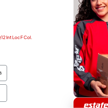
2 Int Loc F Col.
8