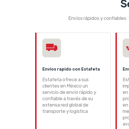
S
Envíos rápidos y confiables:
Envios rapido con Estafeta
En
Estafeta ofrece a sus
Es
clientes en México un
im
servicio de envío rápido y
en 
confiable a través de su
pr
extensa red global de
en
transporte y logística
me
pr
av