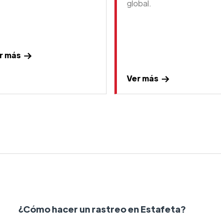
global.
r más
Ver más
¿Cómo hacer un rastreo en Estafeta?