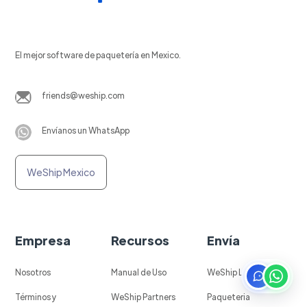
El mejor software de paquetería en Mexico.
friends@weship.com
Envíanos un WhatsApp
WeShip Mexico
Empresa
Recursos
Envía
Nosotros
Manual de Uso
WeShip Labels
Términos y
WeShip Partners
Paqueteria