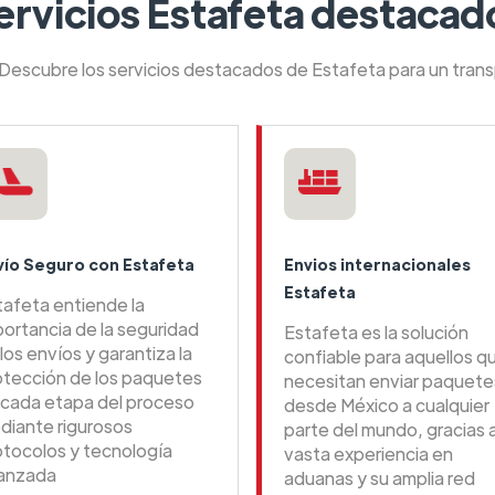
ervicios Estafeta destacad
 Descubre los servicios destacados de Estafeta para un tran
vío Seguro con Estafeta
Envios internacionales
Estafeta
tafeta entiende la
portancia de la seguridad
Estafeta es la solución
los envíos y garantiza la
confiable para aquellos q
otección de los paquetes
necesitan enviar paquete
 cada etapa del proceso
desde México a cualquier
diante rigurosos
parte del mundo, gracias 
otocolos y tecnología
vasta experiencia en
anzada
aduanas y su amplia red