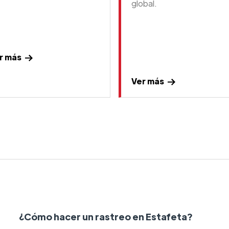
global.
r más
Ver más
¿Cómo hacer un rastreo en Estafeta?