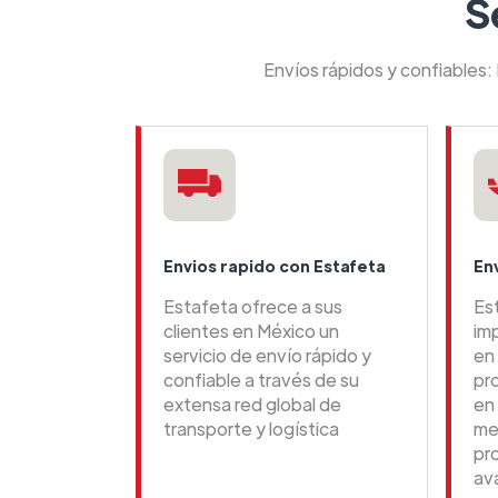
S
Envíos rápidos y confiables:
Envios rapido con Estafeta
En
Estafeta ofrece a sus
Es
clientes en México un
im
servicio de envío rápido y
en 
confiable a través de su
pr
extensa red global de
en
transporte y logística
me
pr
av