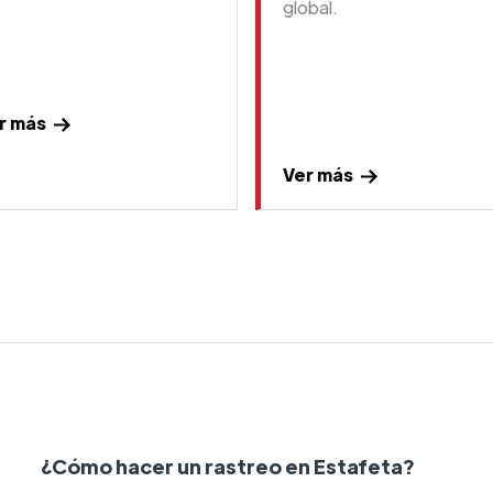
global.
r más
Ver más
¿Cómo hacer un rastreo en Estafeta?