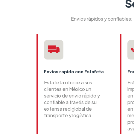
S
Envíos rápidos y confiables:
Envios rapido con Estafeta
En
Estafeta ofrece a sus
Es
clientes en México un
im
servicio de envío rápido y
en 
confiable a través de su
pr
extensa red global de
en
transporte y logística
me
pr
av