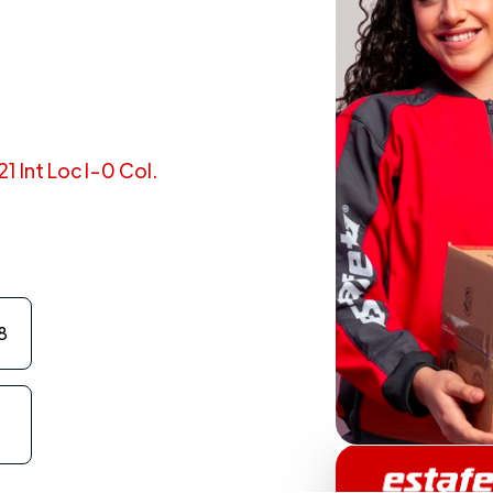
1 Int Loc I-0 Col.
8