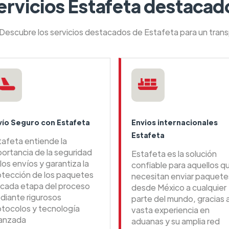
ervicios Estafeta destacad
 Descubre los servicios destacados de Estafeta para un tran
vío Seguro con Estafeta
Envios internacionales
Estafeta
tafeta entiende la
portancia de la seguridad
Estafeta es la solución
los envíos y garantiza la
confiable para aquellos q
otección de los paquetes
necesitan enviar paquete
 cada etapa del proceso
desde México a cualquier
diante rigurosos
parte del mundo, gracias 
otocolos y tecnología
vasta experiencia en
anzada
aduanas y su amplia red