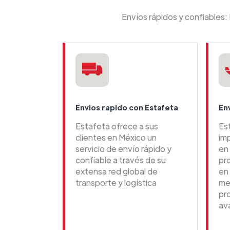
Envíos rápidos y confiables:
Envios rapido con Estafeta
En
Estafeta ofrece a sus
Es
clientes en México un
im
servicio de envío rápido y
en 
confiable a través de su
pr
extensa red global de
en
transporte y logística
me
pr
av