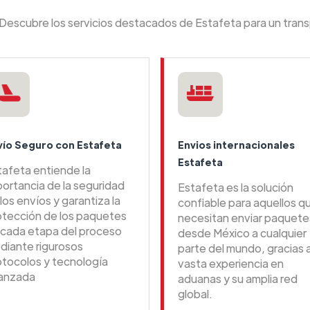
 Descubre los servicios destacados de Estafeta para un tran
vío Seguro con Estafeta
Envios internacionales
Estafeta
tafeta entiende la
portancia de la seguridad
Estafeta es la solución
los envíos y garantiza la
confiable para aquellos q
otección de los paquetes
necesitan enviar paquete
 cada etapa del proceso
desde México a cualquier
diante rigurosos
parte del mundo, gracias 
otocolos y tecnología
vasta experiencia en
anzada
aduanas y su amplia red
global.