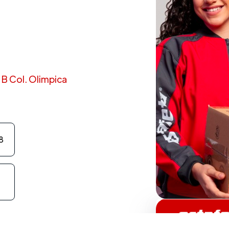
t B Col. Olimpica
8