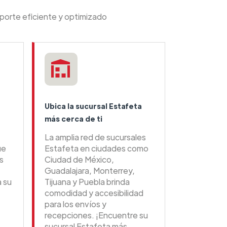
sporte eficiente y optimizado
Ubica la sucursal Estafeta
más cerca de ti
La amplia red de sucursales
ue
Estafeta en ciudades como
s
Ciudad de México,
Guadalajara, Monterrey,
a su
Tijuana y Puebla brinda
comodidad y accesibilidad
para los envíos y
recepciones. ¡Encuentre su
sucursal Estafeta más