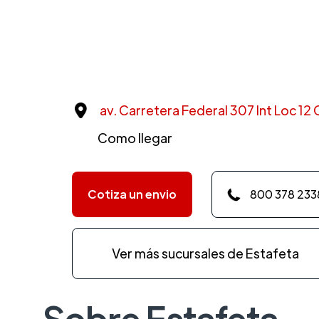
av. Carretera Federal 307 Int Loc 12 C
Como llegar
Cotiza un envio
800 378 233
Ver más sucursales de Estafeta
Sobre Estafeta