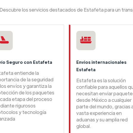
 Descubre los servicios destacados de Estafeta para un tran
vío Seguro con Estafeta
Envios internacionales
Estafeta
tafeta entiende la
portancia de la seguridad
Estafeta es la solución
los envíos y garantiza la
confiable para aquellos q
otección de los paquetes
necesitan enviar paquete
 cada etapa del proceso
desde México a cualquier
diante rigurosos
parte del mundo, gracias 
otocolos y tecnología
vasta experiencia en
anzada
aduanas y su amplia red
global.