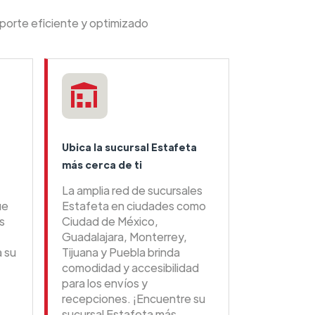
sporte eficiente y optimizado
Ubica la sucursal Estafeta
más cerca de ti
La amplia red de sucursales
ue
Estafeta en ciudades como
s
Ciudad de México,
Guadalajara, Monterrey,
a su
Tijuana y Puebla brinda
comodidad y accesibilidad
para los envíos y
recepciones. ¡Encuentre su
sucursal Estafeta más