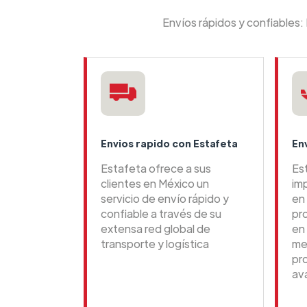
Envíos rápidos y confiables:
Envios rapido con Estafeta
En
Estafeta ofrece a sus
Es
clientes en México un
im
servicio de envío rápido y
en 
confiable a través de su
pr
extensa red global de
en
transporte y logística
me
pr
av