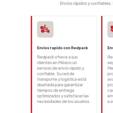
Envíos rápidos y confiables
Envios rapido con Redpack
En
Redpack ofrece a sus
Re
clientes en México un
se
servicio de envío rápido y
Me
confiable. Su red de
pr
transporte y logística está
av
diseñada para garantizar
pr
tiempos de entrega
ca
optimizados y satisfacer las
en
necesidades de los usuarios.
a s