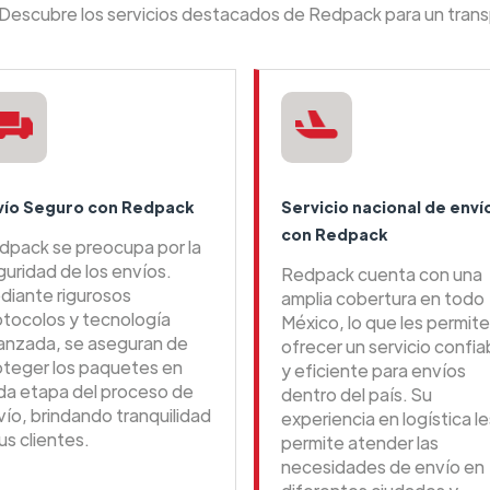
: Descubre los servicios destacados de Redpack para un trans
vío Seguro con Redpack
Servicio nacional de enví
con Redpack
dpack se preocupa por la
guridad de los envíos.
Redpack cuenta con una
diante rigurosos
amplia cobertura en todo
otocolos y tecnología
México, lo que les permite
anzada, se aseguran de
ofrecer un servicio confia
oteger los paquetes en
y eficiente para envíos
da etapa del proceso de
dentro del país. Su
vío, brindando tranquilidad
experiencia en logística le
us clientes.
permite atender las
necesidades de envío en