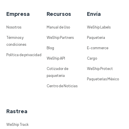
Empresa
Recursos
Envía
Nosotros
Manual de Uso
WeShip Labels
Términos y
WeShip Partners
Paqueteria
condiciones
Blog
E-commerce
Política de privacidad
WeShip API
Cargo
Cotizador de
WeShip Protect
paqueteria
Paqueterías México
Centro de Noticias
Rastrea
WeShip Track