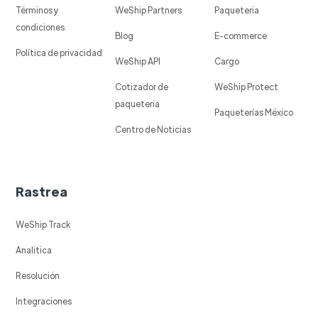
Términos y
WeShip Partners
Paqueteria
condiciones
Blog
E-commerce
Política de privacidad
WeShip API
Cargo
Cotizador de
WeShip Protect
paqueteria
Paqueterías México
Centro de Noticias
Rastrea
WeShip Track
Analitica
Resolución
Integraciones