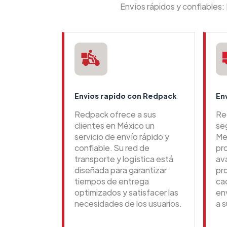
Envíos rápidos y confiables
Envios rapido con Redpack
En
Redpack ofrece a sus
Re
clientes en México un
se
servicio de envío rápido y
Me
confiable. Su red de
pr
transporte y logística está
av
diseñada para garantizar
pr
tiempos de entrega
ca
optimizados y satisfacer las
en
necesidades de los usuarios.
a s