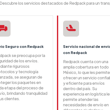
: Descubre los servicios destacados de Redpack para un trans
vío Seguro con Redpack
Servicio nacional de enví
con Redpack
dpack se preocupa por la
guridad de los envíos.
Redpack cuenta con una
diante rigurosos
amplia cobertura en todo
otocolos y tecnología
México, lo que les permite
anzada, se aseguran de
ofrecer un servicio confia
oteger los paquetes en
y eficiente para envíos
da etapa del proceso de
dentro del país. Su
vío, brindando tranquilidad
experiencia en logística le
us clientes.
permite atender las
necesidades de envío en