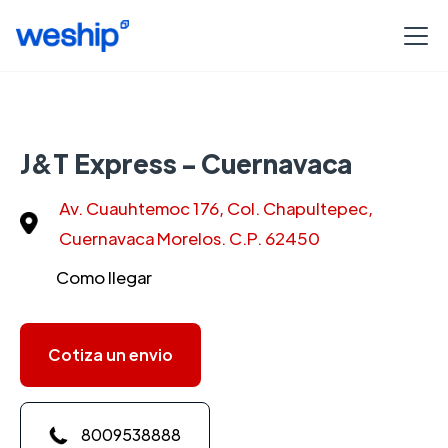
J&T Express - Cuernavaca
Av. Cuauhtemoc 176, Col. Chapultepec,
Cuernavaca Morelos. C.P. 62450
Como llegar
Cotiza un envio
8009538888